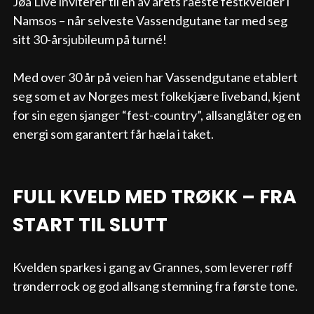
Jøa Live inviterer til en av årets råeste festkvelder i 
Namsos – når selveste Vassendgutane tar med seg 
sitt 30-årsjubileum på turné!

Med over 30 år på veien har Vassendgutane etablert 
seg som et av Norges mest folkekjære liveband, kjent 
for sin egen sjanger “fest-country”, allsanglåter og en 
energi som garantert får hæla i taket.
FULL KVELD MED TRØKK – FRA 
START TIL SLUTT
Kvelden sparkes i gang av Grannes, som leverer røff 
trønderrock og god allsang stemning fra første tone.