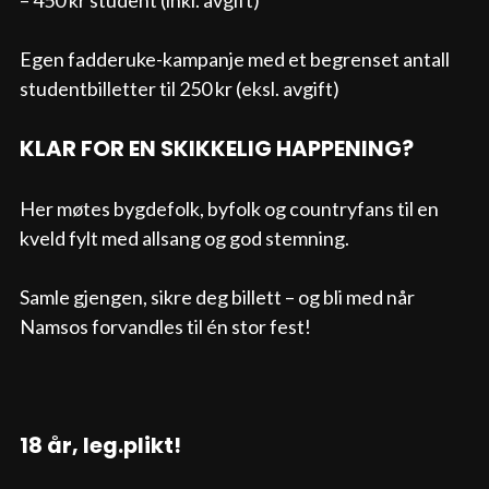
– 450 kr student (inkl. avgift)
Egen fadderuke-kampanje med et begrenset antall 
studentbilletter til 250 kr (eksl. avgift)
KLAR FOR EN SKIKKELIG HAPPENING?
Her møtes bygdefolk, byfolk og countryfans til en 
kveld fylt med allsang og god stemning.
Samle gjengen, sikre deg billett – og bli med når 
Namsos forvandles til én stor fest!
18 år, leg.plikt!