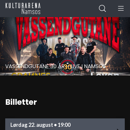
VASSENDGUTANE 30 ÅR – LIVE I NAMSOS
Billetter
Lørdag 22. august • 19:00