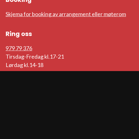
Skjema for booking av arrangement eller møterom
Ring oss
979 79 376
Tirsdag-Fredag kl.17-21
Lørdag kl.14-18
Søndag kl.17-21
Personvernerklæring
Informasjonskapsler
Tilgjengelighetserklæring